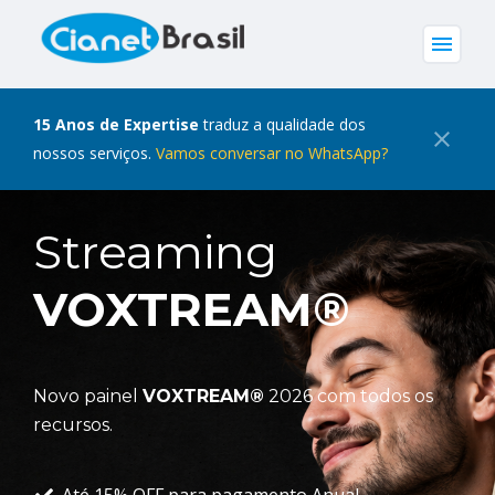
menu
15 Anos de Expertise
traduz a qualidade dos
close
nossos serviços.
Vamos conversar no WhatsApp?
Streaming
VOXTREAM®
Novo painel
VOXTREAM®
2026 com todos os
recursos.