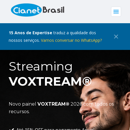
menu
15 Anos de Expertise
traduz a qualidade dos
close
nossos serviços.
Vamos conversar no WhatsApp?
Streaming
VOXTREAM®
Novo painel
VOXTREAM®
2026 com todos os
recursos.